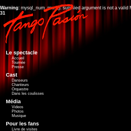
Warning
: mysql_num_rows(): supplied argument is not a valid
31
Le spectacle
Accueil
Tournée
Presse
Cast
Danseurs
Chanteurs
Orquestre
Dans les coulisses
Média
Videos
Photos
Musique
Pour les fans
Livre de visites