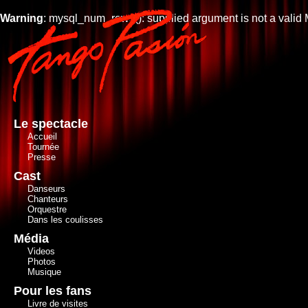
Warning
: mysql_num_rows(): supplied argument is not a valid
Le spectacle
Accueil
Tournée
Presse
Cast
Danseurs
Chanteurs
Orquestre
Dans les coulisses
Média
Videos
Photos
Musique
Pour les fans
Livre de visites