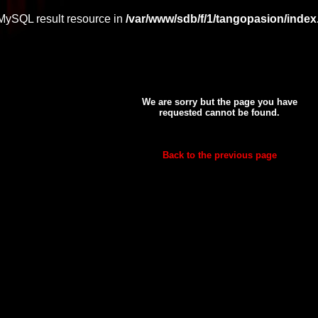
 MySQL result resource in
/var/www/sdb/f/1/tangopasion/inde
We are sorry but the page you have
requested cannot be found.
Back to the previous page