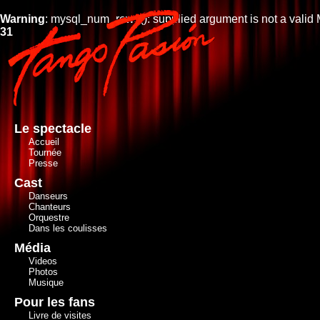
Warning
: mysql_num_rows(): supplied argument is not a valid
31
Le spectacle
Accueil
Tournée
Presse
Cast
Danseurs
Chanteurs
Orquestre
Dans les coulisses
Média
Videos
Photos
Musique
Pour les fans
Livre de visites